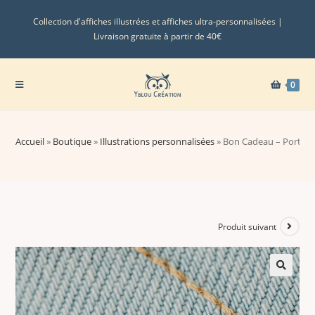
Collection d'affiches illustrées et affiches ultra-personnalisées |
Livraison gratuite à partir de 40€
0
Accueil
»
Boutique
»
Illustrations personnalisées
»
Bon Cadeau – Portrait
Produit suivant