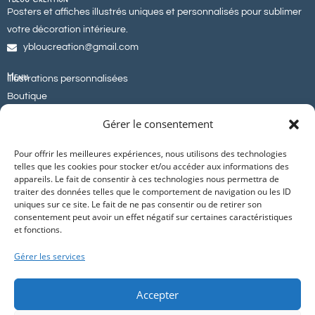
Posters et affiches illustrés uniques et personnalisés pour sublimer
votre décoration intérieure.
ybloucreation@gmail.com
Menu
Illustrations personnalisées
Boutique
A propos
Gérer le consentement
Contact
Pour offrir les meilleures expériences, nous utilisons des technologies
Informations
CGV
telles que les cookies pour stocker et/ou accéder aux informations des
appareils. Le fait de consentir à ces technologies nous permettra de
Mentions légales
traiter des données telles que le comportement de navigation ou les ID
Cookies
uniques sur ce site. Le fait de ne pas consentir ou de retirer son
consentement peut avoir un effet négatif sur certaines caractéristiques
Suivez-nous
et fonctions.
Instagram
Gérer les services
Pinterest
Facebook
Accepter